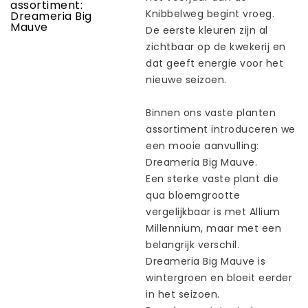
Knibbelweg
begint
vroeg
.
De
eerste
kleuren
zijn
al
zichtbaar
op de
kwekerij
en
dat
geeft
energie
voor
het
nieuwe
seizoen
.
Binnen
ons
vaste planten
assortiment
introduceren
we
een
mooie
aanvulling
:
Dreameria
Big Mauve.
Een
sterke
vaste
plant die
qua
bloemgrootte
vergelijkbaar
is met Allium
Millennium, maar met
een
belangrijk
verschil
.
Dreameria
Big Mauve is
wintergroen
en
bloeit
eerder
in het
seizoen
.