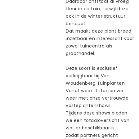
Daardoor
ontstaat
al
vroeg
kleur
in de
tuin
,
terwijl
deze
ook
in de winter
structuur
behoudt
.
Dat
maakt
deze
plant breed
inzetbaar
en
interessant
voor
zowel
tuincentra
als
groothandel
.
Deze
soort
is
exclusief
verkrijgbaar
bij
Van
Woudenberg
Tuinplanten
.
Vanaf
week 11
starten
we
weer
met
onze
vertrouwde
vasteplantenshows
.
Tijdens
deze
shows
bieden
we
een
totaaloverzicht
van
wat er
beschikbaar
is,
zodat
partners
gericht