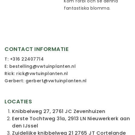
Kom förbi och se denna
fantastiska blomma.
CONTACT INFORMATIE
T:
+316 22407714
E:
bestelling@vwtuinplanten.nl
Rick:
rick@vwtuinplanten.nl
Gerbert:
gerbert@vwtuinplanten.nl
LOCATIES
Knibbelweg 27, 2761 JC Zevenhuizen
Eerste Tochtweg 31a, 2913 LN Nieuwerkerk aan
den IJssel
Zuidelijke knibbelweg 21 2765 JT Cortelande