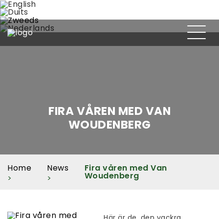
FIRA VÅREN MED VAN
WOUDENBERG
Home
News
Fira våren med Van
Woudenberg
Här är de, den vackra