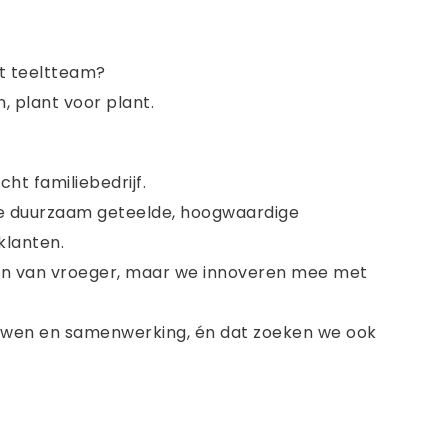
et teeltteam?
 plant voor plant.
n
ht familiebedrijf.
we duurzaam geteelde, hoogwaardige
klanten.
den van vroeger, maar we innoveren mee met
trouwen en samenwerking, én dat zoeken we ook