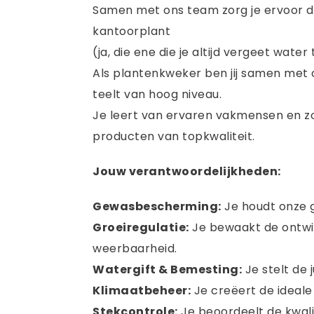
Samen met ons team zorg je ervoor da
kantoorplant
(ja, die ene die je altijd vergeet water
Als plantenkweker ben jij samen met o
teelt van hoog niveau.
Je leert van ervaren vakmensen en zo
producten van topkwaliteit.
Jouw verantwoordelijkheden:
Gewasbescherming:
Je houdt onze g
Groeiregulatie:
Je bewaakt de ontwik
weerbaarheid.
Watergift & Bemesting:
Je stelt de 
Klimaatbeheer:
Je creëert de ideal
Stekcontrole:
Je beoordeelt de kwali