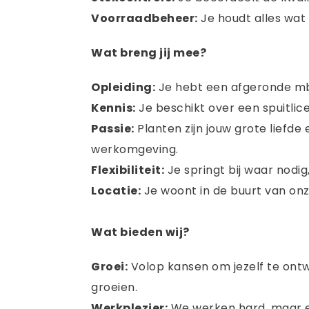
Voorraadbeheer:
Je houdt alles wat 
Wat breng jij mee?
Opleiding:
Je hebt een afgeronde mbo
Kennis:
Je beschikt over een spuitlic
Passie:
Planten zijn jouw grote liefde
werkomgeving.
Flexibiliteit:
Je springt bij waar nodig,
Locatie:
Je woont in de buurt van onz
Wat bieden wij?
Groei:
Volop kansen om jezelf te ontwik
groeien.
Werkplezier:
We werken hard, maar er